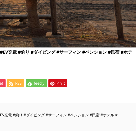
#EV
充電
#
釣り
#
ダイビング
#
サーフィン
#
ペンション
#
民宿
#
ホテ
et
RSS
feedly
Pin it
EV充電 #釣り #ダイビング #サーフィン #ペンション #民宿 #ホテル #