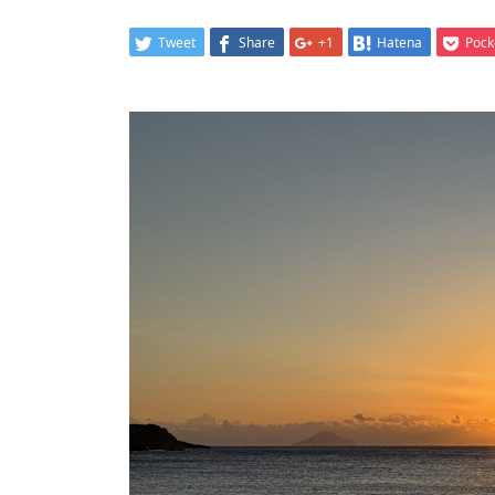
Tweet
Share
+1
Hatena
Pock