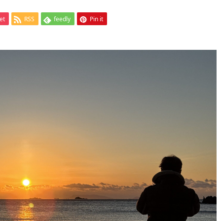
et
RSS
feedly
Pin it