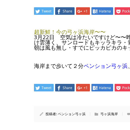
Tweet
Share
+1
Hatena
Pock
超新鮮！今の弓ヶ浜海岸〜〜
3月22日 空気は冷たいですけど〜
け雲薄く、サンロードもキッラキラ・
朝は風も無し・すでにピッカピカのキ
海岸まで歩いて２分
ペンション弓ヶ浜
Tweet
Share
+1
Hatena
Pock
投稿者:
ペンション弓ヶ浜
弓ヶ浜海岸