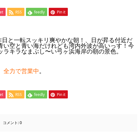
et
RSS
feedly
Pin it
〜昨日と一転スッキリ爽やかな朝！、日が昇る付近だ
青い空と青い海だけれども湾内外波が高いっす！今
ッラキラなまぶし〜い弓ヶ浜海岸の朝の景色。
、
全力で営業中
。
et
RSS
feedly
Pin it
コメント:
0