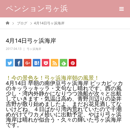
ペンション弓ヶ浜
ブログ
4月14日弓ヶ浜海岸
4月14日弓ヶ浜海岸
2017.04.13
弓ヶ浜海岸
！今の景色を！弓ヶ浜海岸朝の風景！
4月14日 早朝の南伊豆弓ヶ浜海岸 ピッカピッカ
のキッラッキッラ・文句なし晴れです、西の風
少し・湾内外静かになりつつ漁船が次々と出航
していきます・気温は高め、青野川辺りの染井
吉野が散り始めましたよ、まだお花見酒してな
いけどね、４日ばかり湾内荒れていたので干潮
めがけてワカメ拾いに出動予定、やはり弓ヶ浜
海岸は晴れが似合う・久々の輝いた弓ヶ浜海岸
です。