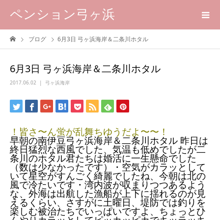
ペンション弓ヶ浜
ブログ
6月3日 弓ヶ浜海岸＆二条川ホタル
6月3日 弓ヶ浜海岸＆二条川ホタル
2017.06.02
弓ヶ浜海岸
！皆さ〜ん蛍が乱舞ちゆうだよ〜〜！
早朝の南伊豆弓ヶ浜海岸＆二条川ホタル 昨日は
終日猛烈な西風でした、気温も低めでしたが二
条川のホタル君たちは婚活に一生懸命でした
（数は少なかったです）・空気がカラッとして
いて星空がすんごく綺麗でしたね、今朝は北の
風で冷たいです・湾内波が収まりつつあるよう
な、外海は出航した漁船が上下に揺れるのが見
えるくらい、さすがに土曜日、堤防では釣りを
楽しむ被治たちでいっぱいですよ、ちょっとひ
んやりカラッとしてピッカッピカでキッラッキ