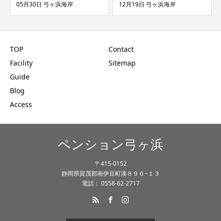
岸
12月19日 弓ヶ浜海岸
08月21日 弓ヶ浜海岸
TOP
Contact
Facility
Sitemap
Guide
Blog
Access
ペンション弓ヶ浜
〒415-0152
静岡県賀茂郡南伊豆町湊８９６−１３
電話： 0558-62-2717