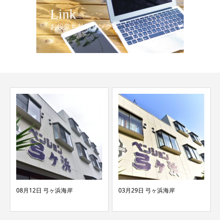
Link
お役立ち外部リンク
 弓ヶ浜海岸
03月29日 弓ヶ浜海岸
04月13日 弓ヶ