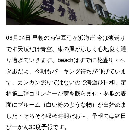
08月04日 早朝の南伊豆弓ヶ浜海岸 今は薄曇り
です天頂だけ青空、東の風が涼しく心地良く通
り過ぎていきます、beachはすでに花盛り・ベ
タ凪だよ、今朝もパーキング待ちが伸びていま
す、カンカン照りではないので海遊び日和、定
植第二弾コリンキーが実を膨らませ・冬瓜の表
面にブルーム（白い粉のような物）が出始めま
した・そろそろ収穫時期だお～、予報では終日
ぴーかん30度予報です。