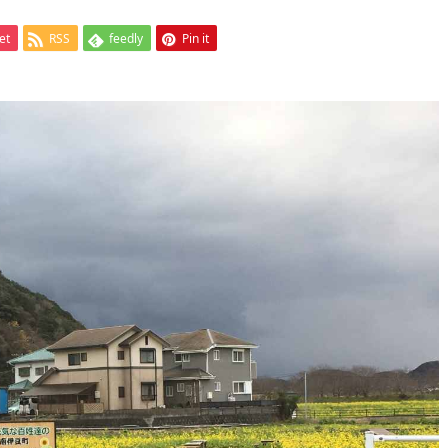
et
RSS
feedly
Pin it