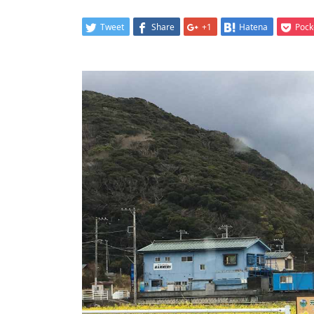
Tweet
Share
+1
Hatena
Pock