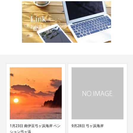
Link
お役立ち外部リンク
ン
9月28日 弓ヶ浜海岸
5月9日 弓ヶ浜海岸