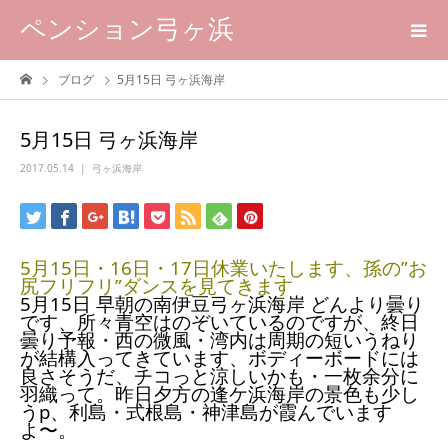
ペンション弓ヶ浜
ブログ
5月15日 弓ヶ浜海岸
5月15日 弓ヶ浜海岸
2017.05.14
弓ヶ浜海岸
5月15日・16日・17日休業いたします、孫の”お
尻フリフリ”ダンスを見てきます
5月15日 早朝の南伊豆弓ヶ浜海岸 どんより曇り
です、所々青空はのぞいているのですが、終日
曇り予報・西の微風・湾内は周期の短いうねり
が結構入ってきています、ボディーボードには
良さそうだ、チコっと涼しいかも・一枚余分に
羽織って。昨日夕方の逢ケ浜海岸の景色も少し
うp、利島・式根島・神津島が霞んでいます
よ〜。