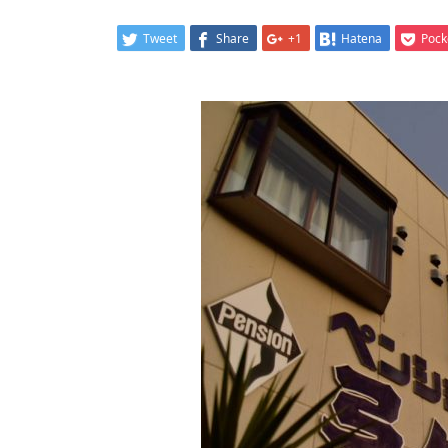
Tweet
Share
+1
Hatena
Pock