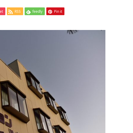
et
RSS
feedly
Pin it