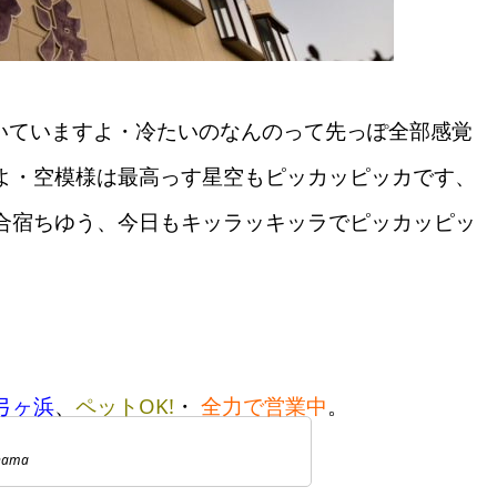
 吹いていますよ・冷たいのなんのって先っぽ全部感覚
よ・空模様は最高っす星空もピッカッピッカです、
合宿ちゆう、今日もキッラッキッラでピッカッピッ
弓ヶ浜
、
ペットOK!
・
全力で営業中
。
hama