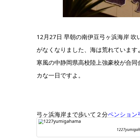
12月27日 早朝の南伊豆弓ヶ浜海岸
がなくなりました、海は荒れています
寒風の中静岡県高校陸上強豪校が合同
カな一日ですよ。
弓ヶ浜海岸まで歩いて２分
ペンション
1227yumiga