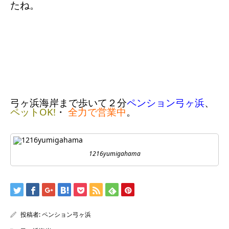
たね。
弓ヶ浜海岸まで歩いて２分
ペンション弓ヶ浜
、
ペットOK!
・
全力で営業中
。
1216yumigahama
投稿者:
ペンション弓ヶ浜