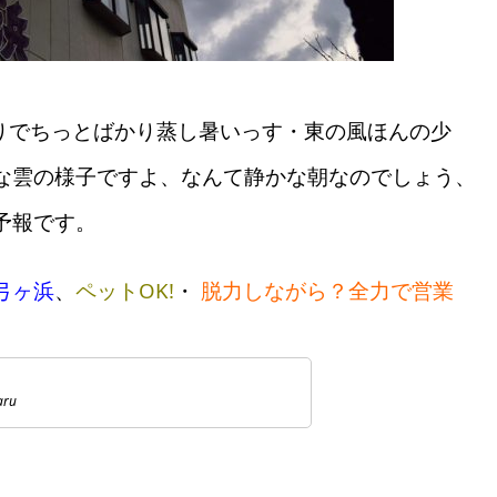
 曇りでちっとばかり蒸し暑いっす・東の風ほんの少
な雲の様子ですよ、なんて静かな朝なのでしょう、
予報です。
弓ヶ浜
、
ペットOK!
・
脱力しながら？全力で営業
aru