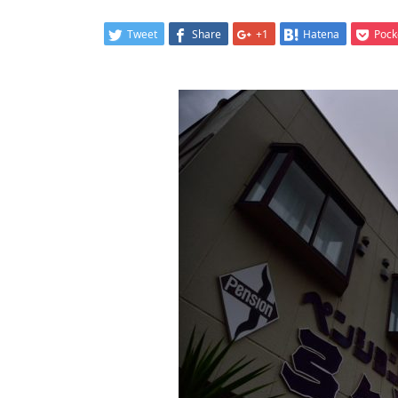
Tweet
Share
+1
Hatena
Pock