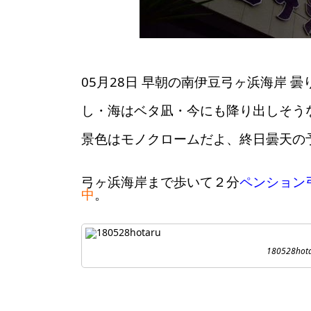
05月28日 早朝の南伊豆弓ヶ浜海岸
し・海はベタ凪・今にも降り出しそう
景色はモノクロームだよ、終日曇天の
弓ヶ浜海岸まで歩いて２分
ペンション
中
。
180528hot