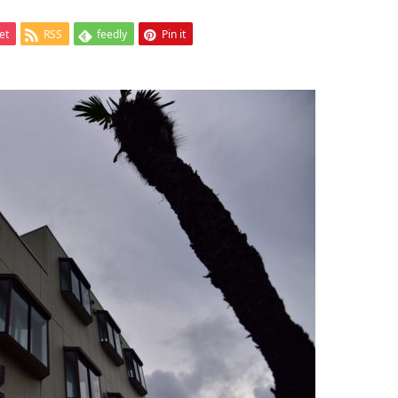
et
RSS
feedly
Pin it