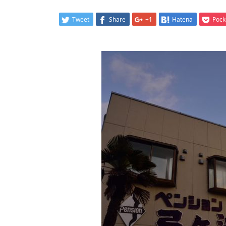
Tweet
Share
+1
Hatena
Pock