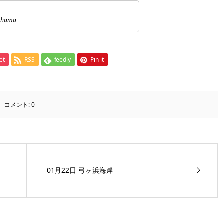
ahama
et
RSS
feedly
Pin it
コメント:
0
01月22日 弓ヶ浜海岸