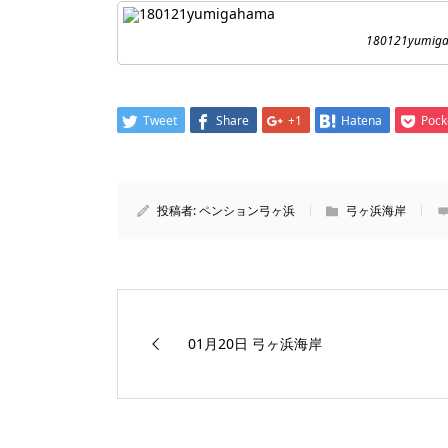
180121yumig
Tweet
Share
+1
Hatena
Pock
投稿者:
ペンション弓ヶ浜
弓ヶ浜海岸
01月20日 弓ヶ浜海岸