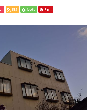
et
RSS
feedly
Pin it