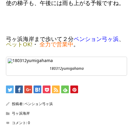
使の梯子も、午後には雨も上がる予報ですね。
弓ヶ浜海岸まで歩いて２分
ペンション弓ヶ浜
、
ペットOK!
・
全力で営業中
。
180312yumigahama
投稿者:
ペンション弓ヶ浜
弓ヶ浜海岸
コメント:
0