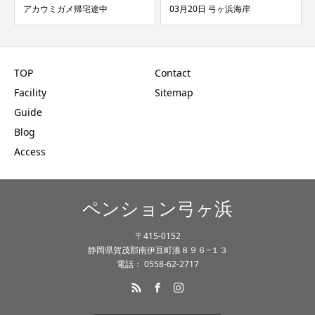
中
03月20日 弓ヶ浜海岸
02月01日 弓ヶ浜海岸
TOP
Contact
Facility
Sitemap
Guide
Blog
Access
ペンション弓ヶ浜
〒415-0152
静岡県賀茂郡南伊豆町湊８９６−１３
電話： 0558-62-2717