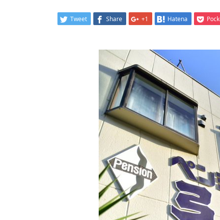
Tweet
Share
+1
Hatena
Pock