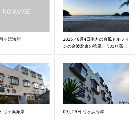
日弓ヶ浜海岸
2026／8月4日南方の台風ドルフィ
ンの余波北東の強風、うねり高し
8日 弓ヶ浜海岸
09月29日 弓ヶ浜海岸