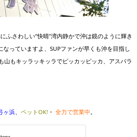
ートにふさわしい”快晴”湾内静かで沖は鏡のように輝き
になっていますよ、SUPファンが早くも沖を目指し
海も山もキッラッキッラでピッカッピッカ、アスパラ
弓ヶ浜
、
ペットOK!
・
全力で営業中
。
ahama