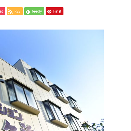
et
RSS
feedly
Pin it