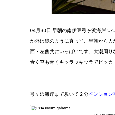
04月30日 早朝の南伊豆弓ヶ浜海岸
か外は鏡のように真っ平、早朝から人
西・左側共にいっぱいです、大潮周り
青く空も青くキッラッキッラでピッカ
弓ヶ浜海岸まで歩いて２分
ペンション
180430yumig