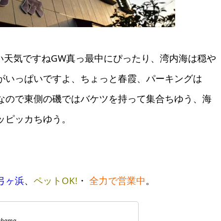
 いい天気ですねGW真っ最中にぴったり、湾内海は穏や
がいっぱいですよ、ちょっと春霞、パーキングは
なので東側の磯ではバケツを持って集合ちゆう、海
ッピッカちゆう。
弓ヶ浜
、
ペットOK!
・
全力で営業中
。
ahama