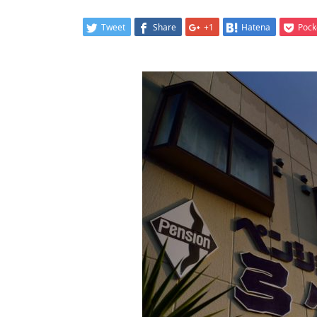
Tweet
Share
+1
Hatena
Pock