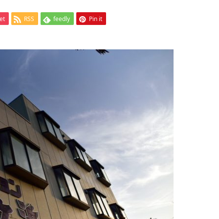
et
RSS
feedly
Pin it