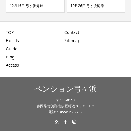
0月16日 弓ヶ浜海岸
10月26日 弓ヶ浜海岸
9月21
TOP
Contact
Facility
Sitemap
Guide
Blog
Access
ペンション弓ヶ浜
〒415-0152
静岡県賀茂郡南伊豆町湊８９６−１３
電話： 0558-62-2717