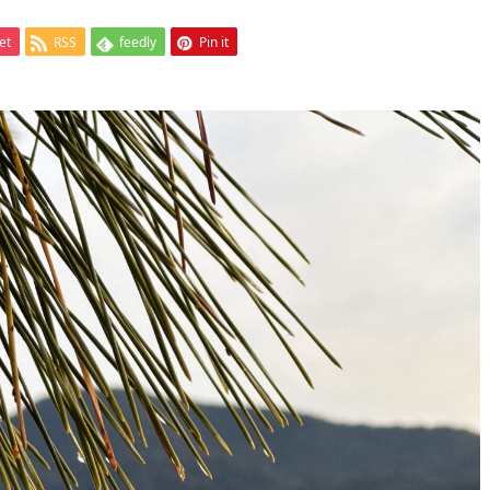
et
RSS
feedly
Pin it