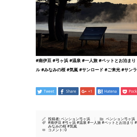
#
南伊豆
#
弓ヶ浜
#
温泉
#
一人旅
#
ペットとお泊まり
ル
#
みなみの桜
#
気嵐
#
サンロード
#
ご来光
#
サンラ
Tweet
Share
+1
Hatena
Pock
投稿者:
ペンション弓ヶ浜
ペンション弓ヶ浜
#南伊豆 #弓ヶ浜 #温泉 #一人旅 #ペットとお泊まり #
みなみの桜 #気嵐
コメント:
0